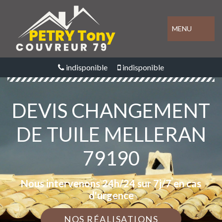
MENU
indisponible
indisponible
DEVIS CHANGEMENT
DE TUILE MELLERAN
79190
Nous intervenons 24h/24 sur 7j/7 en cas
d'urgence
NOS RÉALISATIONS