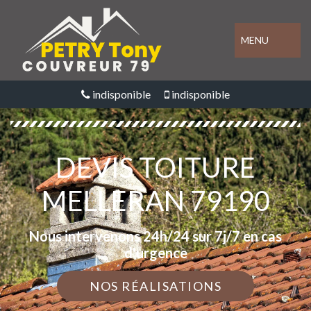
MENU
indisponible
indisponible
DEVIS TOITURE
MELLERAN 79190
Nous intervenons 24h/24 sur 7j/7 en cas
d'urgence
NOS RÉALISATIONS