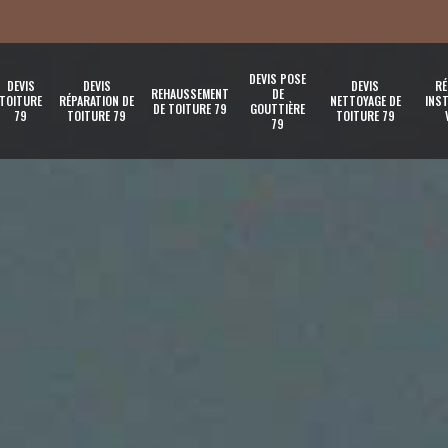
DEVIS POSE
DEVIS
DEVIS
DEVIS
RÉ
REHAUSSEMENT
DE
TOITURE
RÉPARATION DE
NETTOYAGE DE
INST
DE TOITURE 79
GOUTTIÈRE
79
TOITURE 79
TOITURE 79
79