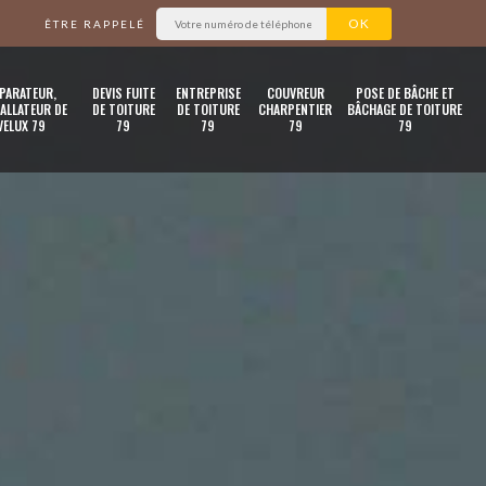
ÊTRE RAPPELÉ
PARATEUR,
DEVIS FUITE
ENTREPRISE
COUVREUR
POSE DE BÂCHE ET
ALLATEUR DE
DE TOITURE
DE TOITURE
CHARPENTIER
BÂCHAGE DE TOITURE
VELUX 79
79
79
79
79