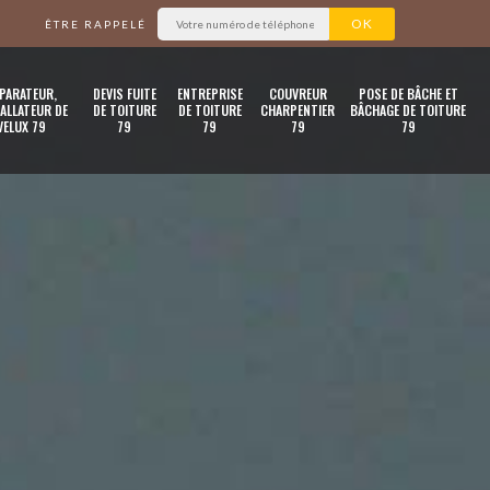
ÊTRE RAPPELÉ
PARATEUR,
DEVIS FUITE
ENTREPRISE
COUVREUR
POSE DE BÂCHE ET
ALLATEUR DE
DE TOITURE
DE TOITURE
CHARPENTIER
BÂCHAGE DE TOITURE
VELUX 79
79
79
79
79