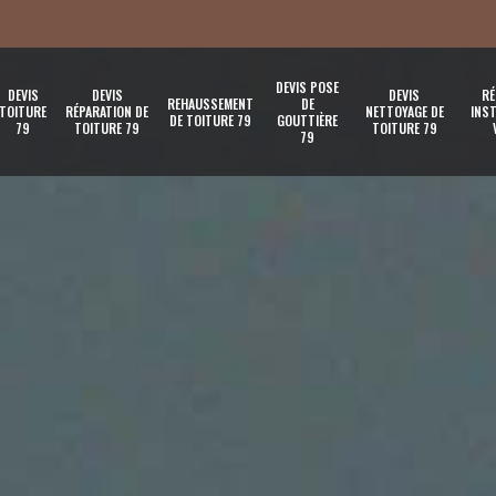
DEVIS POSE
DEVIS
DEVIS
DEVIS
RÉ
REHAUSSEMENT
DE
TOITURE
RÉPARATION DE
NETTOYAGE DE
INST
DE TOITURE 79
GOUTTIÈRE
79
TOITURE 79
TOITURE 79
79