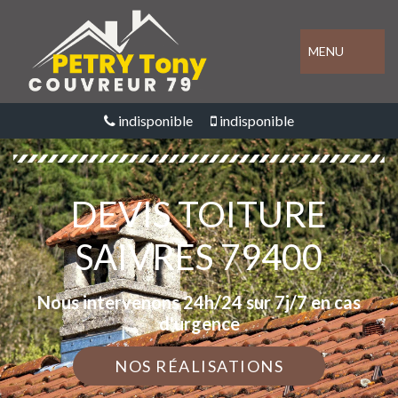
MENU
indisponible
indisponible
DEVIS TOITURE
SAIVRES 79400
Nous intervenons 24h/24 sur 7j/7 en cas
d'urgence
NOS RÉALISATIONS