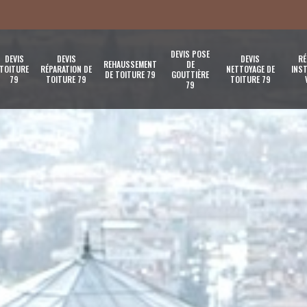
DEVIS POSE
DEVIS
DEVIS
DEVIS
RÉ
REHAUSSEMENT
DE
TOITURE
RÉPARATION DE
NETTOYAGE DE
INST
DE TOITURE 79
GOUTTIÈRE
79
TOITURE 79
TOITURE 79
79