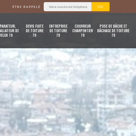
ÊTRE RAPPELÉ
PARATEUR,
DEVIS FUITE
ENTREPRISE
COUVREUR
POSE DE BÂCHE ET
ALLATEUR DE
DE TOITURE
DE TOITURE
CHARPENTIER
BÂCHAGE DE TOITURE
VELUX 79
79
79
79
79