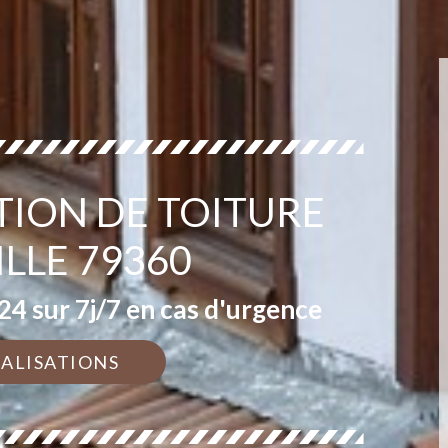
TION DE TOITURE
ILLE 79360
4 sur 7j/7 en cas d'urgence
ÉALISATIONS