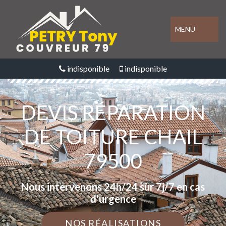
MENU
indisponible
indisponible
DEVIS RÉPARATION
DE TOITURE CHAIL
79500
Nous intervenons 24h/24 sur 7j/7 en cas
d'urgence
NOS RÉALISATIONS