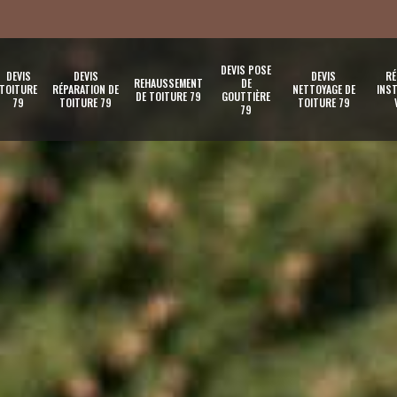
DEVIS POSE
DEVIS
DEVIS
DEVIS
RÉ
REHAUSSEMENT
DE
TOITURE
RÉPARATION DE
NETTOYAGE DE
INST
DE TOITURE 79
GOUTTIÈRE
79
TOITURE 79
TOITURE 79
79