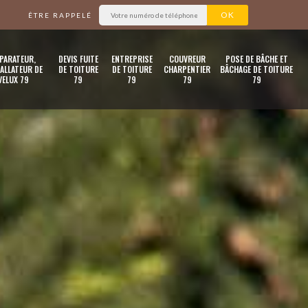
ÊTRE RAPPELÉ
PARATEUR,
DEVIS FUITE
ENTREPRISE
COUVREUR
POSE DE BÂCHE ET
ALLATEUR DE
DE TOITURE
DE TOITURE
CHARPENTIER
BÂCHAGE DE TOITURE
VELUX 79
79
79
79
79