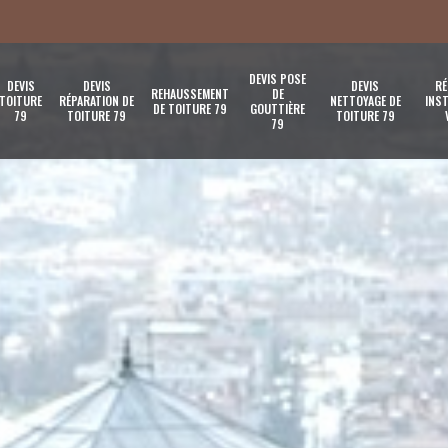
DEVIS POSE
DEVIS
DEVIS
DEVIS
RÉ
REHAUSSEMENT
DE
TOITURE
RÉPARATION DE
NETTOYAGE DE
INST
DE TOITURE 79
GOUTTIÈRE
79
TOITURE 79
TOITURE 79
79