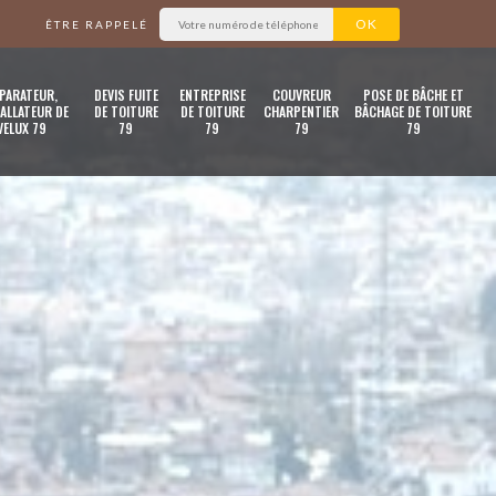
ÊTRE RAPPELÉ
PARATEUR,
DEVIS FUITE
ENTREPRISE
COUVREUR
POSE DE BÂCHE ET
ALLATEUR DE
DE TOITURE
DE TOITURE
CHARPENTIER
BÂCHAGE DE TOITURE
VELUX 79
79
79
79
79