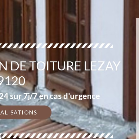
N DE TOITURE LEZAY
9120
4 sur 7j/7 en cas d'urgence
ÉALISATIONS