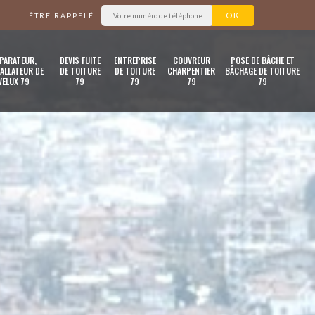
ÊTRE RAPPELÉ
PARATEUR,
DEVIS FUITE
ENTREPRISE
COUVREUR
POSE DE BÂCHE ET
ALLATEUR DE
DE TOITURE
DE TOITURE
CHARPENTIER
BÂCHAGE DE TOITURE
VELUX 79
79
79
79
79