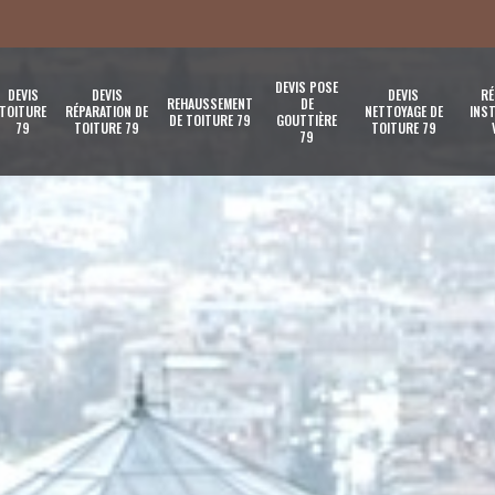
DEVIS POSE
DEVIS
DEVIS
DEVIS
RÉ
REHAUSSEMENT
DE
TOITURE
RÉPARATION DE
NETTOYAGE DE
INST
DE TOITURE 79
GOUTTIÈRE
79
TOITURE 79
TOITURE 79
79