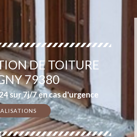
TION DE TOITURE
NY 79380
4 sur 7j/7 en cas d'urgence
ÉALISATIONS