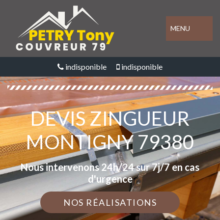
MENU
indisponible
indisponible
DEVIS ZINGUEUR
MONTIGNY 79380
Nous intervenons 24h/24 sur 7j/7 en cas
d'urgence
NOS RÉALISATIONS