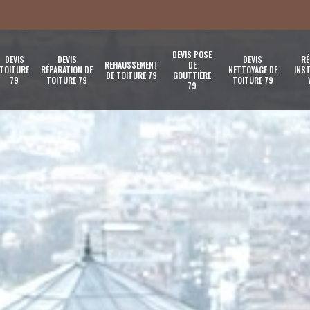
DEVIS POSE
DEVIS
DEVIS
DEVIS
RÉ
REHAUSSEMENT
DE
TOITURE
RÉPARATION DE
NETTOYAGE DE
INST
DE TOITURE 79
GOUTTIÈRE
79
TOITURE 79
TOITURE 79
79