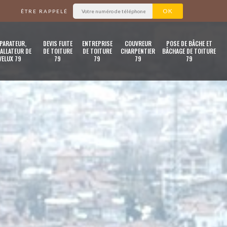
ÊTRE RAPPELÉ
PARATEUR,
DEVIS FUITE
ENTREPRISE
COUVREUR
POSE DE BÂCHE ET
ALLATEUR DE
DE TOITURE
DE TOITURE
CHARPENTIER
BÂCHAGE DE TOITURE
VELUX 79
79
79
79
79