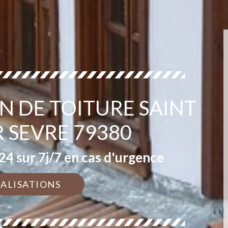
N DE TOITURE SAINT
 SEVRE 79380
4 sur 7j/7 en cas d'urgence
ÉALISATIONS