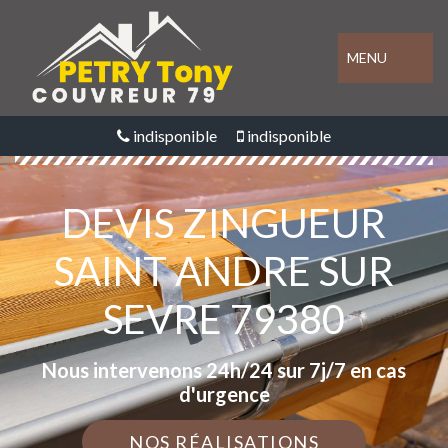
MENU
indisponible
indisponible
DEVIS ZINGUEUR
SAINT ANDRE SUR
SEVRE 79380
Nous intervenons 24h/24 sur 7j/7 en cas
d'urgence
NOS RÉALISATIONS