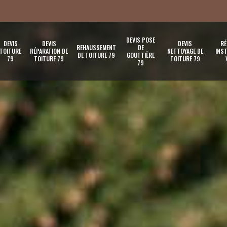
DEVIS POSE
DEVIS
DEVIS
DEVIS
RÉ
REHAUSSEMENT
DE
TOITURE
RÉPARATION DE
NETTOYAGE DE
INST
DE TOITURE 79
GOUTTIÈRE
79
TOITURE 79
TOITURE 79
79