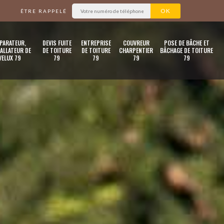
ÊTRE RAPPELÉ
PARATEUR,
DEVIS FUITE
ENTREPRISE
COUVREUR
POSE DE BÂCHE ET
ALLATEUR DE
DE TOITURE
DE TOITURE
CHARPENTIER
BÂCHAGE DE TOITURE
VELUX 79
79
79
79
79