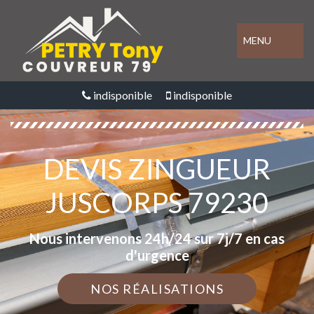
MENU
indisponible
indisponible
DEVIS ZINGUEUR
JUSCORPS 79230
Nous intervenons 24h/24 sur 7j/7 en cas
d'urgence
NOS RÉALISATIONS