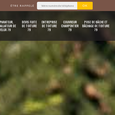
ÊTRE RAPPELÉ
PARATEUR,
DEVIS FUITE
ENTREPRISE
COUVREUR
POSE DE BÂCHE ET
ALLATEUR DE
DE TOITURE
DE TOITURE
CHARPENTIER
BÂCHAGE DE TOITURE
VELUX 79
79
79
79
79