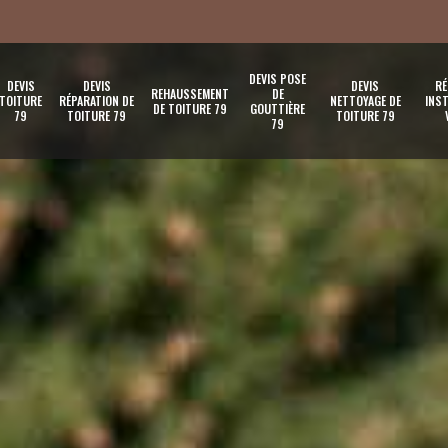
DEVIS POSE
DEVIS
DEVIS
DEVIS
RÉ
REHAUSSEMENT
DE
TOITURE
RÉPARATION DE
NETTOYAGE DE
INST
DE TOITURE 79
GOUTTIÈRE
79
TOITURE 79
TOITURE 79
79