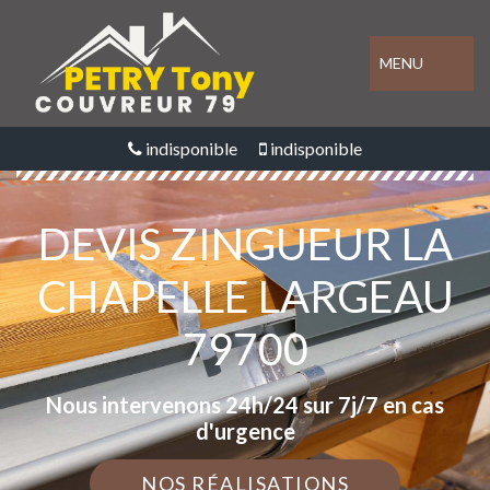
MENU
indisponible
indisponible
DEVIS ZINGUEUR LA
CHAPELLE LARGEAU
79700
Nous intervenons 24h/24 sur 7j/7 en cas
d'urgence
NOS RÉALISATIONS