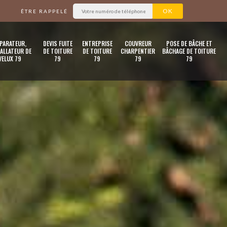
ÊTRE RAPPELÉ
PARATEUR,
DEVIS FUITE
ENTREPRISE
COUVREUR
POSE DE BÂCHE ET
ALLATEUR DE
DE TOITURE
DE TOITURE
CHARPENTIER
BÂCHAGE DE TOITURE
VELUX 79
79
79
79
79