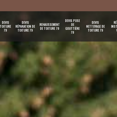
DEVIS POSE
DEVIS
DEVIS
DEVIS
RÉ
REHAUSSEMENT
DE
TOITURE
RÉPARATION DE
NETTOYAGE DE
INST
DE TOITURE 79
GOUTTIÈRE
79
TOITURE 79
TOITURE 79
79