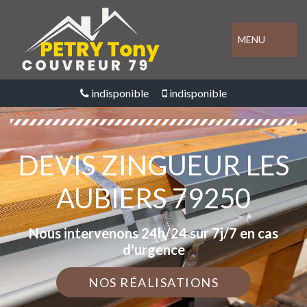
MENU
indisponible
indisponible
DEVIS ZINGUEUR LES
AUBIERS 79250
Nous intervenons 24h/24 sur 7j/7 en cas
d'urgence
NOS RÉALISATIONS