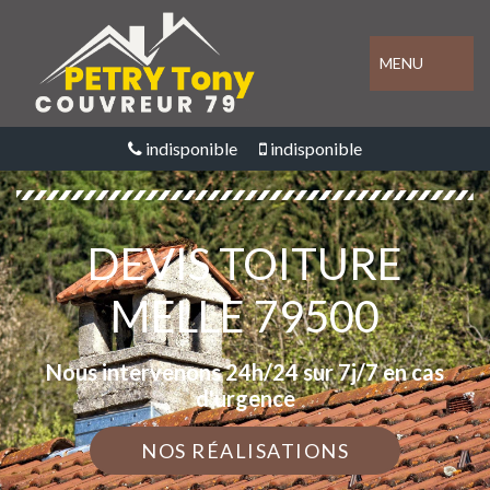
MENU
indisponible
indisponible
DEVIS TOITURE
MELLE 79500
Nous intervenons 24h/24 sur 7j/7 en cas
d'urgence
NOS RÉALISATIONS