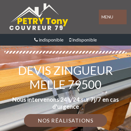
MENU
indisponible
indisponible
DEVIS ZINGUEUR
MELLE 79500
Nous intervenons 24h/24 sur 7j/7 en cas
d'urgence
NOS RÉALISATIONS