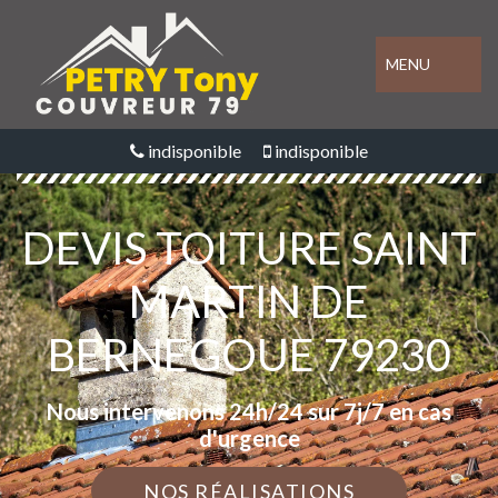
MENU
indisponible
indisponible
DEVIS TOITURE SAINT
MARTIN DE
BERNEGOUE 79230
Nous intervenons 24h/24 sur 7j/7 en cas
d'urgence
NOS RÉALISATIONS