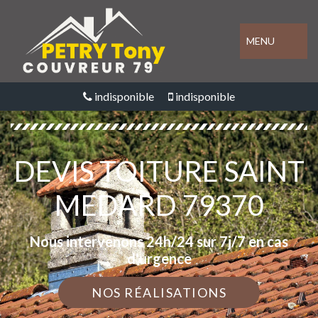
MENU
indisponible
indisponible
DEVIS TOITURE SAINT
MEDARD 79370
Nous intervenons 24h/24 sur 7j/7 en cas
d'urgence
NOS RÉALISATIONS