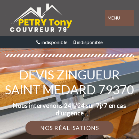
MENU
indisponible
indisponible
DEVIS ZINGUEUR
SAINT MEDARD 79370
Nous intervenons 24h/24 sur 7j/7 en cas
d'urgence
NOS RÉALISATIONS