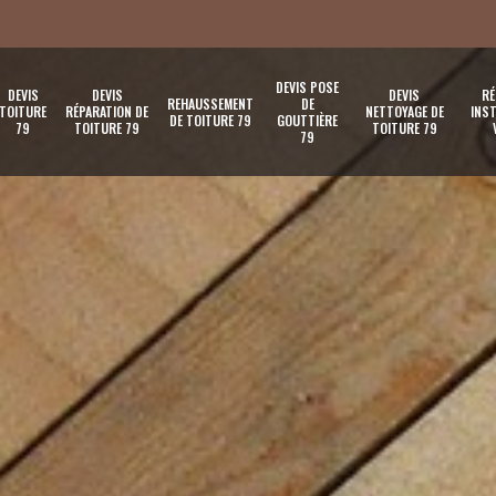
DEVIS POSE
DEVIS
DEVIS
DEVIS
RÉ
REHAUSSEMENT
DE
TOITURE
RÉPARATION DE
NETTOYAGE DE
INST
DE TOITURE 79
GOUTTIÈRE
79
TOITURE 79
TOITURE 79
79