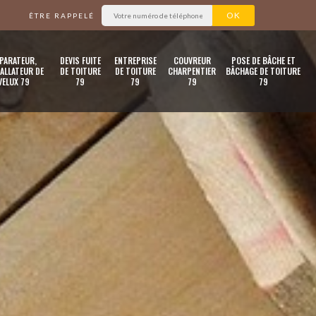
ÊTRE RAPPELÉ
PARATEUR,
DEVIS FUITE
ENTREPRISE
COUVREUR
POSE DE BÂCHE ET
ALLATEUR DE
DE TOITURE
DE TOITURE
CHARPENTIER
BÂCHAGE DE TOITURE
VELUX 79
79
79
79
79