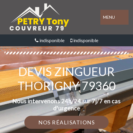
MENU
indisponible
indisponible
DEVIS ZINGUEUR
THORIGNY 79360
Nous intervenons 24h/24 sur 7j/7 en cas
d'urgence
NOS RÉALISATIONS