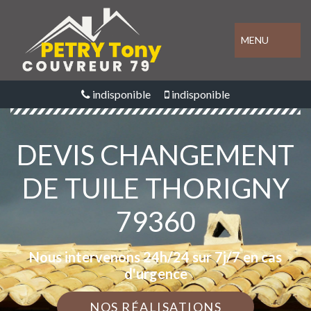
MENU
indisponible
indisponible
DEVIS CHANGEMENT
DE TUILE THORIGNY
79360
Nous intervenons 24h/24 sur 7j/7 en cas
d'urgence
NOS RÉALISATIONS