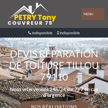
MENU
indisponible
indisponible
DEVIS RÉPARATION
DE TOITURE TILLOU
79110
Nous intervenons 24h/24 sur 7j/7 en cas
d'urgence
NOS RÉALISATIONS