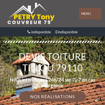
MENU
indisponible
indisponible
DEVIS TOITURE
TILLOU 79110
Nous intervenons 24h/24 sur 7j/7 en cas
d'urgence
NOS RÉALISATIONS