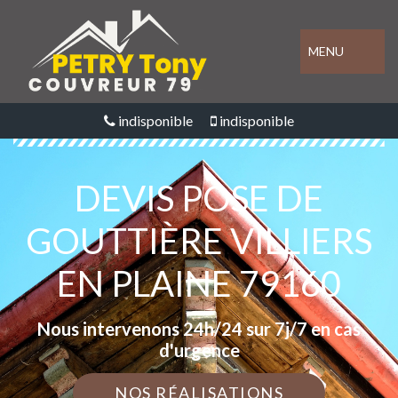
MENU
indisponible
indisponible
DEVIS POSE DE
GOUTTIÈRE VILLIERS
EN PLAINE 79160
Nous intervenons 24h/24 sur 7j/7 en cas
d'urgence
NOS RÉALISATIONS