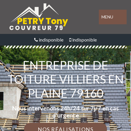
MENU
indisponible
indisponible
ENTREPRISE DE
TOITURE VILLIERS EN
PLAINE 79160
Nous intervenons 24h/24 sur 7j/7 en cas
d'urgence
NOS RÉALISATIONS