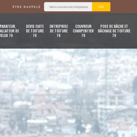
ÊTRE RAPPELÉ
PARATEUR,
DEVIS FUITE
ENTREPRISE
COUVREUR
POSE DE BÂCHE ET
ALLATEUR DE
DE TOITURE
DE TOITURE
CHARPENTIER
BÂCHAGE DE TOITURE
VELUX 79
79
79
79
79