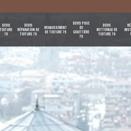
DEVIS POSE
DEVIS
DEVIS
DEVIS
RÉ
REHAUSSEMENT
DE
TOITURE
RÉPARATION DE
NETTOYAGE DE
INST
DE TOITURE 79
GOUTTIÈRE
79
TOITURE 79
TOITURE 79
79