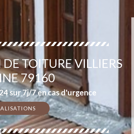
 DE TOITURE VILLIERS
INE 79160
4 sur 7j/7 en cas d'urgence
ÉALISATIONS