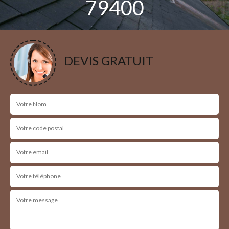
79400
Nous intervenons 24h/24 sur 7j/7 en cas
d'urgence
DEVIS GRATUIT
NOS RÉALISATIONS