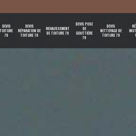
DEVIS POSE
DEVIS
DEVIS
DEVIS
RÉ
REHAUSSEMENT
DE
TOITURE
RÉPARATION DE
NETTOYAGE DE
INST
DE TOITURE 79
GOUTTIÈRE
79
TOITURE 79
TOITURE 79
79