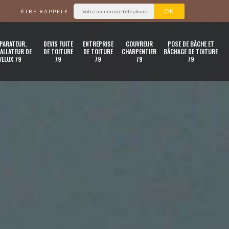
ÊTRE RAPPELÉ
PARATEUR,
DEVIS FUITE
ENTREPRISE
COUVREUR
POSE DE BÂCHE ET
ALLATEUR DE
DE TOITURE
DE TOITURE
CHARPENTIER
BÂCHAGE DE TOITURE
VELUX 79
79
79
79
79