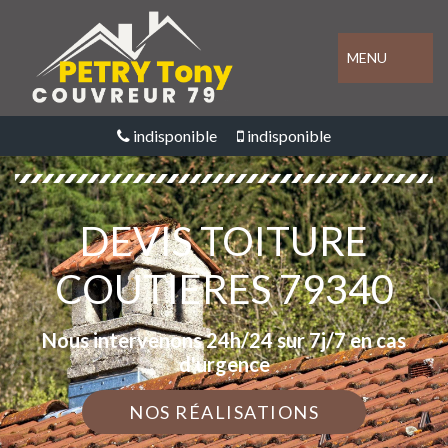
MENU
indisponible
indisponible
DEVIS TOITURE
COUTIERES 79340
Nous intervenons 24h/24 sur 7j/7 en cas
d'urgence
NOS RÉALISATIONS