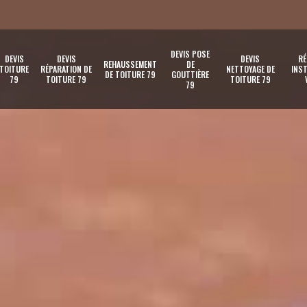
DEVIS POSE
DEVIS
DEVIS
DEVIS
RÉ
REHAUSSEMENT
DE
TOITURE
RÉPARATION DE
NETTOYAGE DE
INST
DE TOITURE 79
GOUTTIÈRE
79
TOITURE 79
TOITURE 79
79