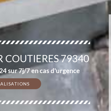
R COUTIERES 79340
4 sur 7j/7 en cas d'urgence
ÉALISATIONS