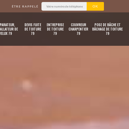
ÊTRE RAPPELÉ
PARATEUR,
DEVIS FUITE
ENTREPRISE
COUVREUR
POSE DE BÂCHE ET
ALLATEUR DE
DE TOITURE
DE TOITURE
CHARPENTIER
BÂCHAGE DE TOITURE
VELUX 79
79
79
79
79