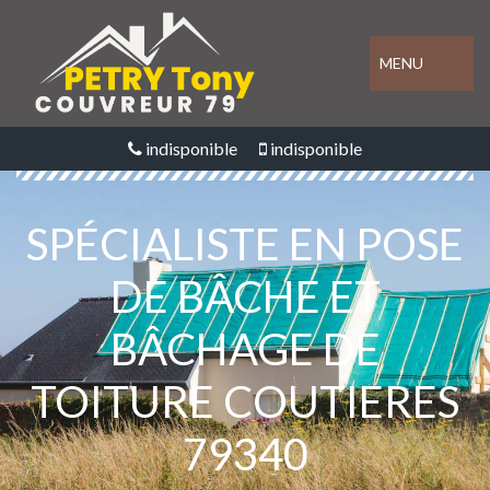
MENU
indisponible
indisponible
SPÉCIALISTE EN POSE
DE BÂCHE ET
BÂCHAGE DE
TOITURE COUTIERES
79340