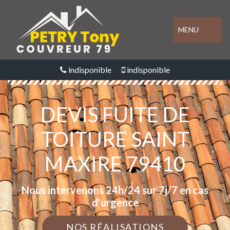
MENU
indisponible
indisponible
DEVIS FUITE DE
TOITURE SAINT
MAXIRE 79410
Nous intervenons 24h/24 sur 7j/7 en cas
d'urgence
NOS RÉALISATIONS