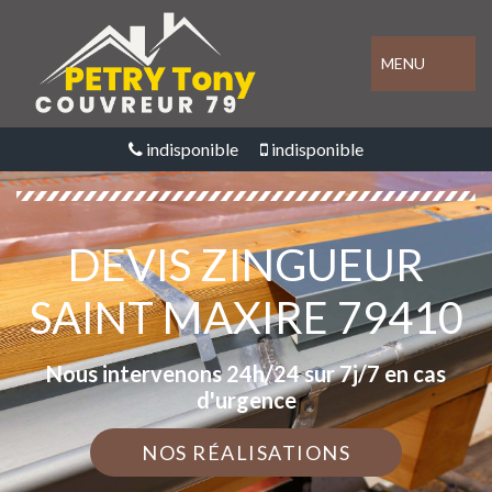
MENU
indisponible
indisponible
DEVIS ZINGUEUR
SAINT MAXIRE 79410
Nous intervenons 24h/24 sur 7j/7 en cas
d'urgence
NOS RÉALISATIONS