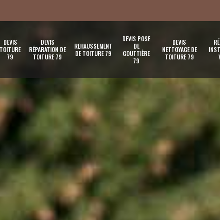
DEVIS POSE
DEVIS
DEVIS
DEVIS
RÉ
REHAUSSEMENT
DE
TOITURE
RÉPARATION DE
NETTOYAGE DE
INST
DE TOITURE 79
GOUTTIÈRE
79
TOITURE 79
TOITURE 79
79