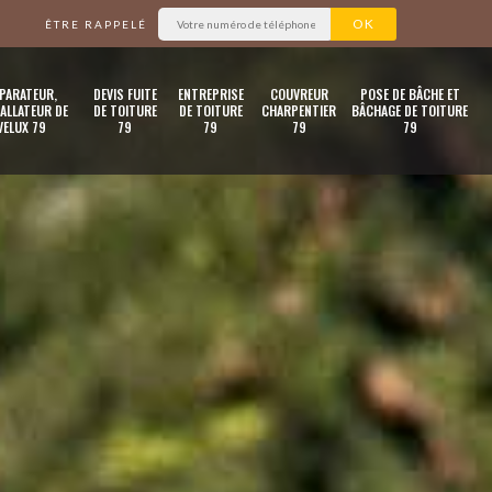
ÊTRE RAPPELÉ
PARATEUR,
DEVIS FUITE
ENTREPRISE
COUVREUR
POSE DE BÂCHE ET
ALLATEUR DE
DE TOITURE
DE TOITURE
CHARPENTIER
BÂCHAGE DE TOITURE
VELUX 79
79
79
79
79