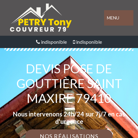
MENU
indisponible
indisponible
DEVIS POSE DE
GOUTTIÈRE SAINT
MAXIRE 79410
Nous intervenons 24h/24 sur 7j/7 en cas
d'urgence
NOS RÉALISATIONS