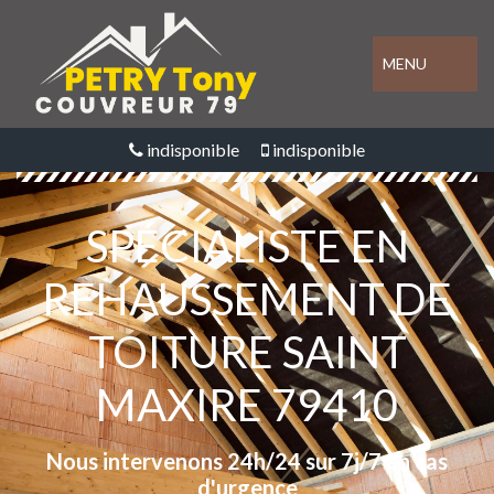
MENU
indisponible
indisponible
SPÉCIALISTE EN
REHAUSSEMENT DE
TOITURE SAINT
MAXIRE 79410
Nous intervenons 24h/24 sur 7j/7 en cas
d'urgence